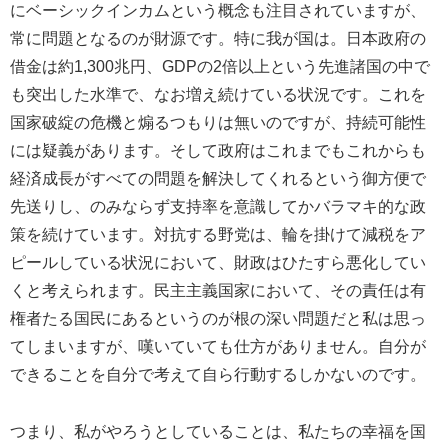
にベーシックインカムという概念も注目されていますが、
常に問題となるのが財源です。特に我が国は。日本政府の
借金は約1,300兆円、GDPの2倍以上という先進諸国の中で
も突出した水準で、なお増え続けている状況です。これを
国家破綻の危機と煽るつもりは無いのですが、持続可能性
には疑義があります。そして政府はこれまでもこれからも
経済成長がすべての問題を解決してくれるという御方便で
先送りし、のみならず支持率を意識してかバラマキ的な政
策を続けています。対抗する野党は、輪を掛けて減税をア
ピールしている状況において、財政はひたすら悪化してい
くと考えられます。民主主義国家において、その責任は有
権者たる国民にあるというのが根の深い問題だと私は思っ
てしまいますが、嘆いていても仕方がありません。自分が
できることを自分で考えて自ら行動するしかないのです。
つまり、私がやろうとしていることは、私たちの幸福を国