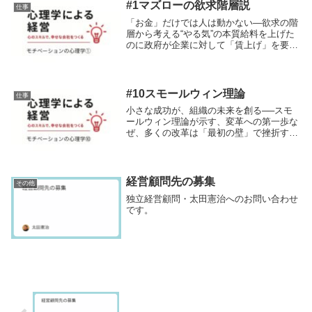
なノートです。...
#1マズローの欲求階層説
仕事
「お金」だけでは人は動かない―欲求の階
層から考える“やる気”の本質給料を上げた
のに政府が企業に対して「賃上げ」を要請
するようになってから久しくなります。物
価高騰が続く中で、家計の実質購買力を高
め、景気を回復させたいーーその目的は明
確で、多く...
#10スモールウィン理論
仕事
小さな成功が、組織の未来を創る──スモ
ールウィン理論が示す、変革への第一歩な
ぜ、多くの改革は「最初の壁」で挫折する
のか？「働き方改革」「DX推進」「新サ
ービスの立ち上げ」──どれも耳にする言
葉ですが、あなたの会社では、こうした大
きな目標が掲...
経営顧問先の募集
その他
独立経営顧問・太田憲治へのお問い合わせ
です。