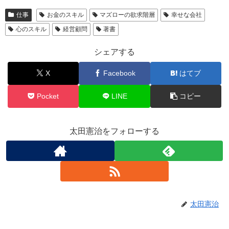
仕事
お金のスキル
マズローの欲求階層
幸せな会社
心のスキル
経営顧問
著書
シェアする
X
Facebook
はてブ
Pocket
LINE
コピー
太田憲治をフォローする
太田憲治