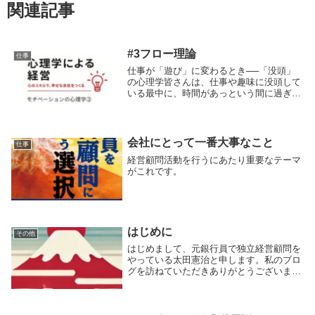
関連記事
#3フロー理論
仕事
仕事が「遊び」に変わるとき──「没頭」
の心理学皆さんは、仕事や趣味に没頭して
いる最中に、時間があっという間に過ぎ去
り、最高の充実感を得た経験はありません
か？そのとき、どんなに困難な課題であっ
ても、不思議と「つらい」とは感じず、む
しろ「楽しい...
会社にとって一番大事なこと
仕事
経営顧問活動を行うにあたり重要なテーマ
がこれです。
はじめに
その他
はじめまして、元銀行員で独立経営顧問を
やっている太田憲治と申します。私のブロ
グを訪ねていただきありがとうございま
す。まずはこのブログの目的を明確にして
おこうと思います。大きく二つあって、一
つが私の自己紹介、もう一つが私の日誌的