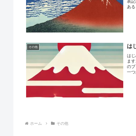
表記
ある
は
その他
はじ
ます
のブ
一つ
ホーム
その他