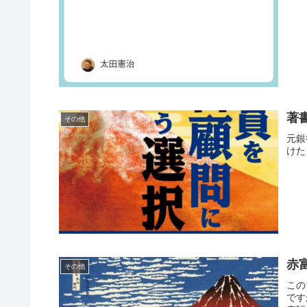
著
その他
元銀
けた
赤
その他
この
です