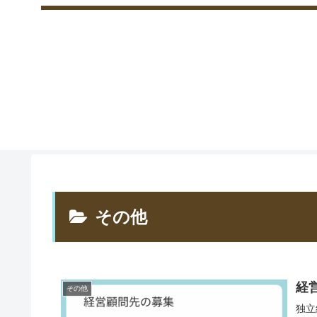
その他
経
その他
独立