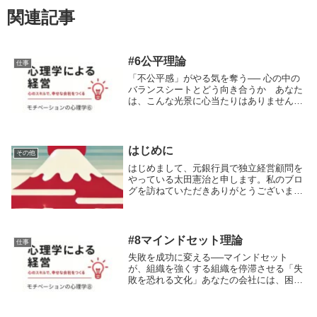
関連記事
#6公平理論
仕事
「不公平感」がやる気を奪う── 心の中の
バランスシートとどう向き合うか あなた
は、こんな光景に心当たりはありません
か？「同期のAさんの方が、自分より残業
も少ないのに、なぜか評価が高い」「後輩
のB君は、明らかに成果を出していないの
に、給料は自...
はじめに
その他
はじめまして、元銀行員で独立経営顧問を
やっている太田憲治と申します。私のブロ
グを訪ねていただきありがとうございま
す。まずはこのブログの目的を明確にして
おこうと思います。大きく二つあって、一
つが私の自己紹介、もう一つが私の日誌的
なノートです。...
#8マインドセット理論
仕事
失敗を成功に変える──マインドセット
が、組織を強くする組織を停滞させる「失
敗を恐れる文化」あなたの会社には、困難
な課題を前にすると、まるで水を得た魚の
ように生き生きと動き出す社員はいません
か？ その一方で、避けようとする社員が