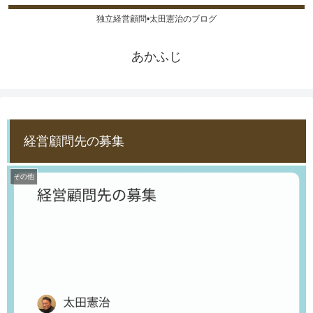
独立経営顧問•太田憲治のブログ
あかふじ
経営顧問先の募集
その他