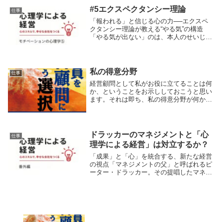
多くを占めてい...
#5エクスペクタンシー理論
仕事
「報われる」と信じる心の力──エクスペ
クタンシー理論が教える“やる気”の構造
「やる気が出ない」のは、本人のせいじゃ
ない？「頑張っても意味がない」「どうせ
結果は変わらない」そんな言葉を、部下や
同僚から聞いたことはありませんか？ある
いは、あなた...
私の得意分野
仕事
経営顧問として私がお役に立てることは何
か、ということをお示ししておこうと思い
ます。それは即ち、私の得意分野が何かと
いうことになりますが、併せて私が何をし
たいのかということにも触れておきます。
私のプロフィールにも簡潔に記載していま
すが、私の３...
ドラッカーのマネジメントと「心
仕事
理学による経営」は対立するか？
「成果」と「心」を統合する、新たな経営
の視点「マネジメントの父」と呼ばれるピ
ーター・ドラッカー。その提唱したマネジ
メント論は、20世紀後半から現在に至るま
で、経営のスタンダードとして世界中の企
業に浸透してきました。組織の成果を最大
化するため...